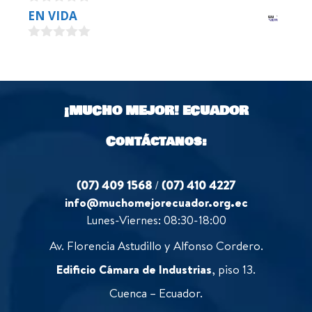
u
0
EN VIDA
t
o
o
u
f
0
t
5
o
o
u
f
t
5
o
¡MUCHO MEJOR!
ECUADOR
f
5
Contáctanos:
(07) 409 1568
/
(07) 410 4227
info@muchomejorecuador.org.ec
Lunes-Viernes: 08:30-18:00
Av. Florencia Astudillo y Alfonso Cordero.
Edificio Cámara de Industrias
, piso 13.
Cuenca – Ecuador.