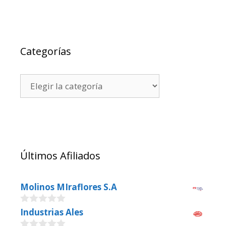
Categorías
Últimos Afiliados
Molinos MIraflores S.A
0
Industrias Ales
o