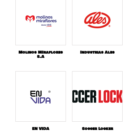
Molinos MIraflores
Industrias Ales
S.A
EN VIDA
Soccer Locker