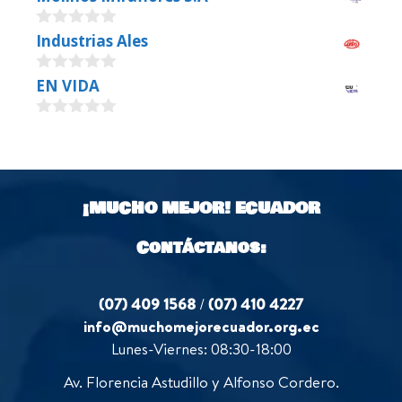
0
Industrias Ales
o
u
0
EN VIDA
t
o
o
u
f
0
t
5
o
o
u
f
t
5
o
¡MUCHO MEJOR!
ECUADOR
f
5
Contáctanos:
(07) 409 1568
/
(07) 410 4227
info@muchomejorecuador.org.ec
Lunes-Viernes: 08:30-18:00
Av. Florencia Astudillo y Alfonso Cordero.