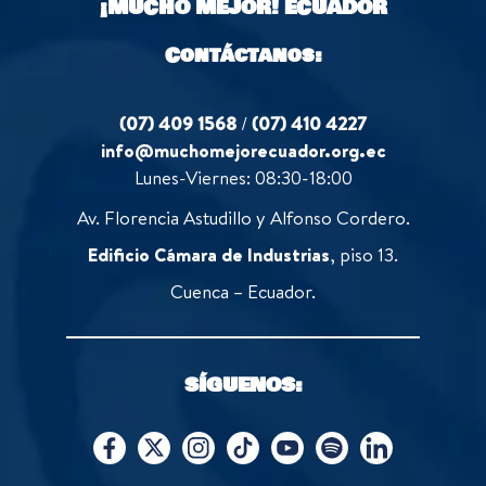
¡MUCHO MEJOR!
ECUADOR
f
5
Contáctanos:
(07) 409 1568
/
(07) 410 4227
info@muchomejorecuador.org.ec
Lunes-Viernes: 08:30-18:00
Av. Florencia Astudillo y Alfonso Cordero.
Edificio Cámara de Industrias
, piso 13.
Cuenca – Ecuador.
SÍGUENOS: