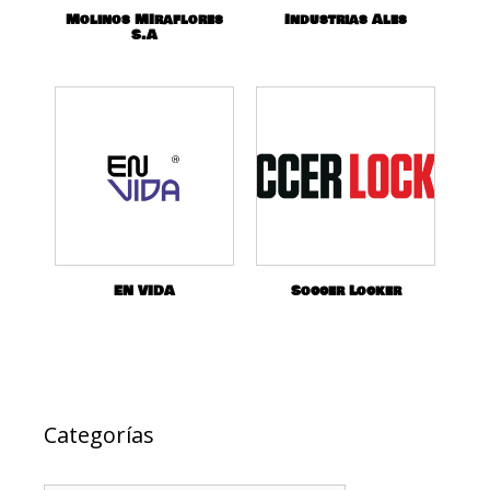
Molinos MIraflores
Industrias Ales
S.A
EN VIDA
Soccer Locker
Categorías