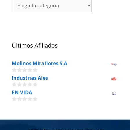
Últimos Afiliados
Molinos MIraflores S.A
0
Industrias Ales
o
u
0
EN VIDA
t
o
o
u
f
0
t
5
o
o
u
f
t
5
o