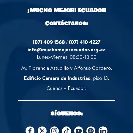
o
¡MUCHO MEJOR!
ECUADOR
f
5
Contáctanos:
(07) 409 1568
/
(07) 410 4227
info@muchomejorecuador.org.ec
Lunes-Viernes: 08:30-18:00
Av. Florencia Astudillo y Alfonso Cordero.
Edificio Cámara de Industrias
, piso 13.
Cuenca – Ecuador.
SÍGUENOS: