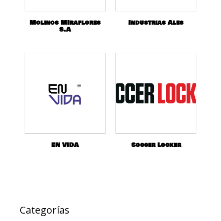
Molinos MIraflores
Industrias Ales
S.A
EN VIDA
Soccer Locker
Categorías