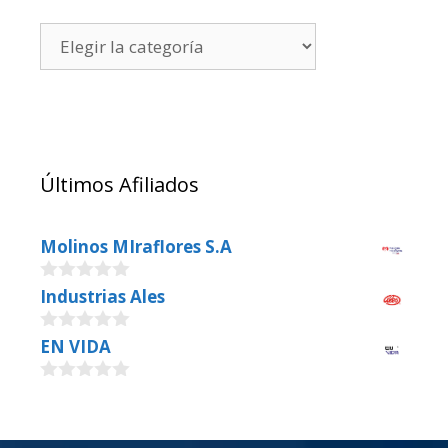
Últimos Afiliados
Molinos MIraflores S.A
0
Industrias Ales
o
u
0
EN VIDA
t
o
o
u
f
0
t
5
o
o
u
f
t
5