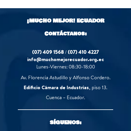
u
f
t
5
o
¡MUCHO MEJOR!
ECUADOR
f
5
Contáctanos:
(07) 409 1568
/
(07) 410 4227
info@muchomejorecuador.org.ec
Lunes-Viernes: 08:30-18:00
Av. Florencia Astudillo y Alfonso Cordero.
Edificio Cámara de Industrias
, piso 13.
Cuenca – Ecuador.
SÍGUENOS: