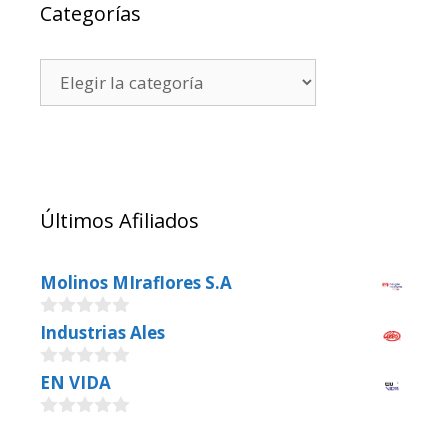
Categorías
Últimos Afiliados
Molinos MIraflores S.A
0
Industrias Ales
o
u
0
EN VIDA
t
o
o
u
f
0
t
5
o
o