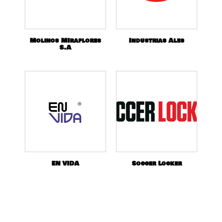
Molinos MIraflores
Industrias Ales
S.A
EN VIDA
Soccer Locker