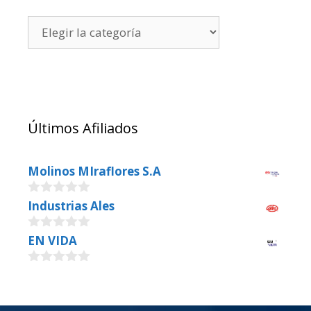
Últimos Afiliados
Molinos MIraflores S.A
0
Industrias Ales
o
u
0
EN VIDA
t
o
o
u
f
0
t
5
o
o
u
f
t
5