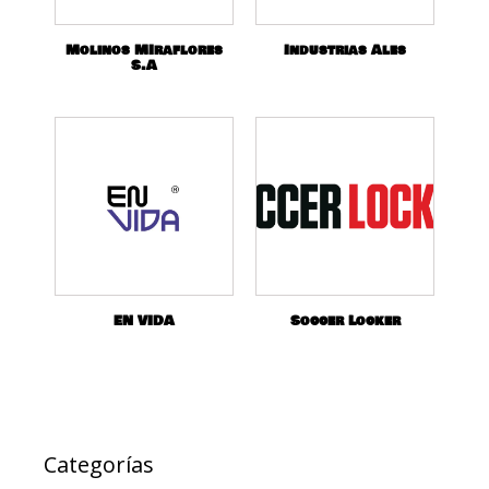
Molinos MIraflores
Industrias Ales
S.A
EN VIDA
Soccer Locker
Categorías