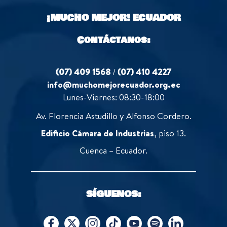
o
¡MUCHO MEJOR!
ECUADOR
f
5
Contáctanos:
(07) 409 1568
/
(07) 410 4227
info@muchomejorecuador.org.ec
Lunes-Viernes: 08:30-18:00
Av. Florencia Astudillo y Alfonso Cordero.
Edificio Cámara de Industrias
, piso 13.
Cuenca – Ecuador.
SÍGUENOS: