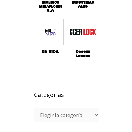
Molinos
Industrias
MIraflores
Ales
S.A
EN VIDA
Soccer
Locker
Categorías