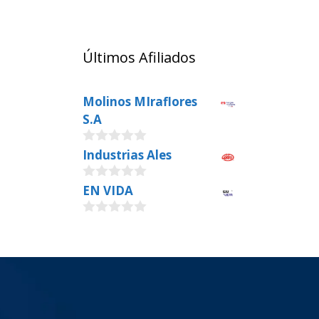
Últimos Afiliados
Molinos MIraflores
S.A
0
Industrias Ales
o
u
0
EN VIDA
t
o
o
u
f
0
t
5
o
o
u
f
t
5
o
f
5