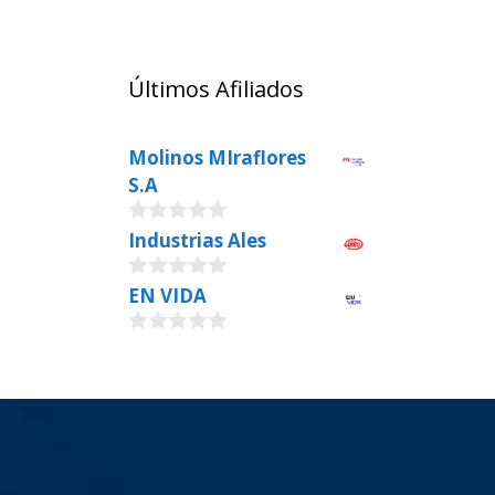
Últimos Afiliados
Molinos MIraflores
S.A
0
Industrias Ales
o
u
0
EN VIDA
t
o
o
u
f
0
t
5
o
o
u
f
t
5
o
f
5