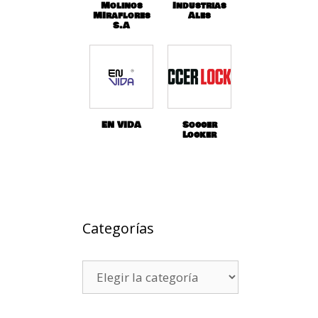
Molinos
Industrias
MIraflores
Ales
S.A
EN VIDA
Soccer
Locker
Categorías