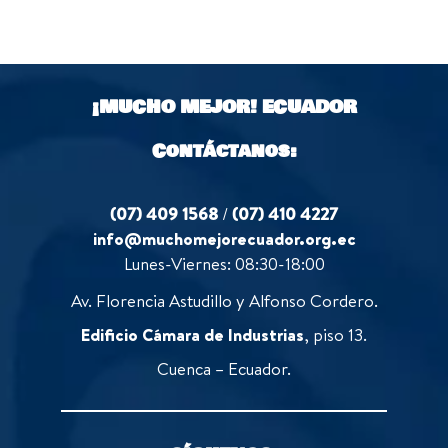
u
f
0
t
5
o
o
u
f
t
5
o
¡MUCHO MEJOR!
ECUADOR
f
5
Contáctanos:
(07) 409 1568
/
(07) 410 4227
info@muchomejorecuador.org.ec
Lunes-Viernes: 08:30-18:00
Av. Florencia Astudillo y Alfonso Cordero.
Edificio Cámara de Industrias
, piso 13.
Cuenca – Ecuador.