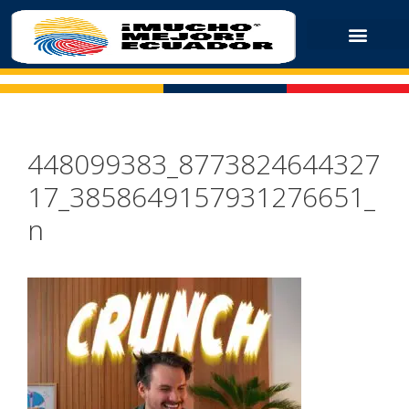
448099383_8773824644327
17_3858649157931276651_
n