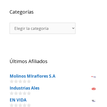
Categorías
Últimos Afiliados
Molinos MIraflores S.A
0
Industrias Ales
o
u
0
EN VIDA
t
o
o