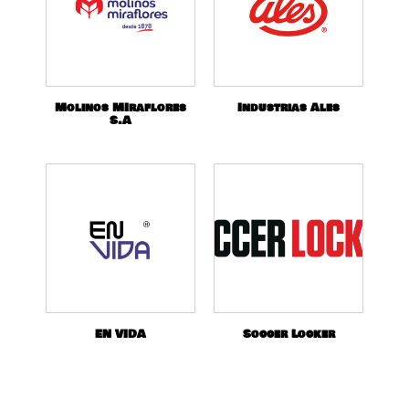
Molinos MIraflores
Industrias Ales
S.A
EN VIDA
Soccer Locker