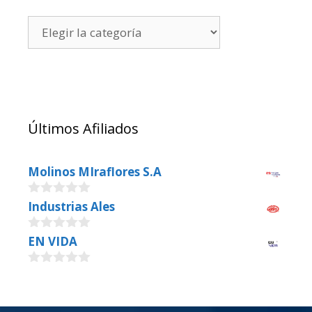
Últimos Afiliados
Molinos MIraflores S.A
0
Industrias Ales
o
u
0
EN VIDA
t
o
o
u
f
0
t
5
o
o
u
f
t
5