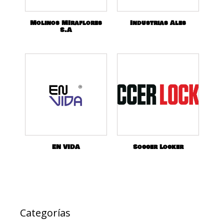
Molinos MIraflores
Industrias Ales
S.A
EN VIDA
Soccer Locker
Categorías