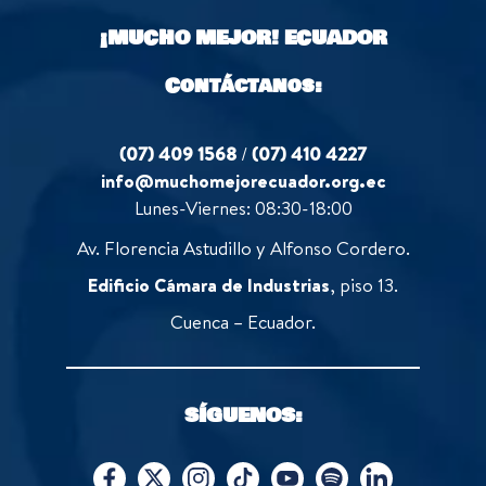
o
¡MUCHO MEJOR!
ECUADOR
f
5
Contáctanos:
(07) 409 1568
/
(07) 410 4227
info@muchomejorecuador.org.ec
Lunes-Viernes: 08:30-18:00
Av. Florencia Astudillo y Alfonso Cordero.
Edificio Cámara de Industrias
, piso 13.
Cuenca – Ecuador.
SÍGUENOS: