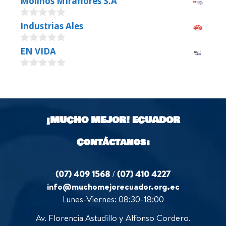
Molinos MIraflores S.A
0
Industrias Ales
o
u
0
EN VIDA
t
o
o
u
f
0
t
5
o
o
u
f
t
5
o
¡MUCHO MEJOR!
ECUADOR
f
5
Contáctanos:
(07) 409 1568
/
(07) 410 4227
info@muchomejorecuador.org.ec
Lunes-Viernes: 08:30-18:00
Av. Florencia Astudillo y Alfonso Cordero.