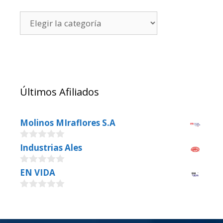
Últimos Afiliados
Molinos MIraflores S.A
0
Industrias Ales
o
u
0
EN VIDA
t
o
o
u
f
0
t
5
o
o
u
f
t
5