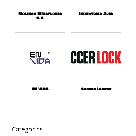
Molinos MIraflores
Industrias Ales
S.A
EN VIDA
Soccer Locker
Categorías