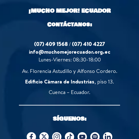
o
¡MUCHO MEJOR!
ECUADOR
f
5
Contáctanos:
(07) 409 1568
/
(07) 410 4227
info@muchomejorecuador.org.ec
Lunes-Viernes: 08:30-18:00
Av. Florencia Astudillo y Alfonso Cordero.
Edificio Cámara de Industrias
, piso 13.
Cuenca – Ecuador.
SÍGUENOS: