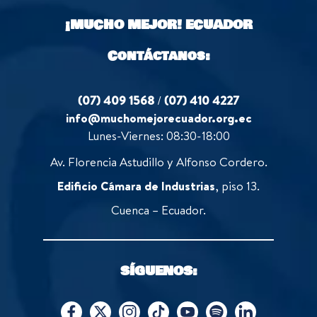
o
¡MUCHO MEJOR!
ECUADOR
f
5
Contáctanos:
(07) 409 1568
/
(07) 410 4227
info@muchomejorecuador.org.ec
Lunes-Viernes: 08:30-18:00
Av. Florencia Astudillo y Alfonso Cordero.
Edificio Cámara de Industrias
, piso 13.
Cuenca – Ecuador.
SÍGUENOS: