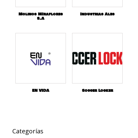
Molinos MIraflores
Industrias Ales
S.A
EN VIDA
Soccer Locker
Categorías