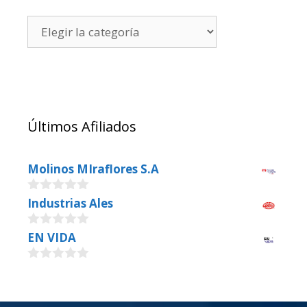
Últimos Afiliados
Molinos MIraflores S.A
0
Industrias Ales
o
u
0
EN VIDA
t
o
o
u
f
0
t
5
o
o
u
f
t
5