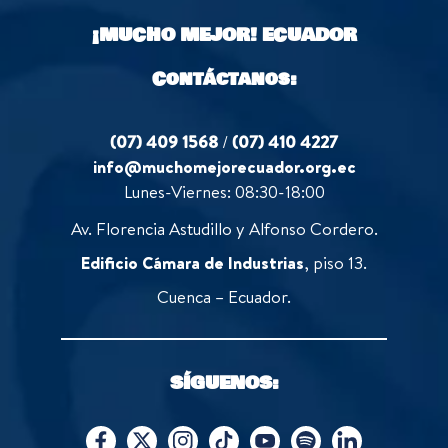
o
¡MUCHO MEJOR!
ECUADOR
f
5
Contáctanos:
(07) 409 1568
/
(07) 410 4227
info@muchomejorecuador.org.ec
Lunes-Viernes: 08:30-18:00
Av. Florencia Astudillo y Alfonso Cordero.
Edificio Cámara de Industrias
, piso 13.
Cuenca – Ecuador.
SÍGUENOS: