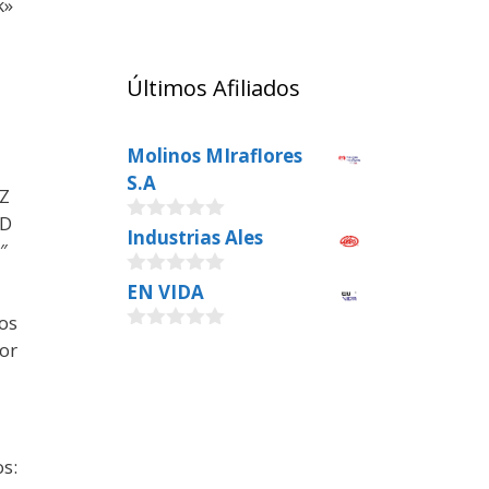
k»
Últimos Afiliados
Molinos MIraflores
S.A
iZ
OD
0
Industrias Ales
″
o
u
0
EN VIDA
t
o
o
os
u
f
0
t
5
or
o
o
u
f
t
5
o
f
5
os: