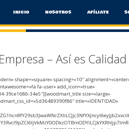
INICIO
NOSOTROS
AFÍLIATE
S
 Empresa – Así es Calidad
modern» shape=»square» spacing=»10″ alignment=»center
_fontawesome=»fa fa-user» add_icon=»true»
4-39ce1686-34e5″][woodmart_title size=»large»
oodmart_css_id=»5d36489390f86″ title=»IDENTIDAD»
vZG1hcnRfY29sb3JwaWNrZXIiLCJjc3NfYXJncyI6eyJjb2xvciI
lY3Rvcl9pZCI6IjVkMzY0ODkzOTBmODYiLCJkYXRhIjp7ImR