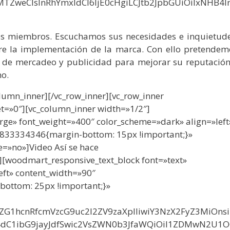
TZweCIsInRhYmxldCI6IjE0cHgiLCJtb2JpbGUiOiIxNHB4I
os miembros. Escuchamos sus necesidades e inquietude
e la implementación de la marca. Con ello pretendem
 de mercadeo y publicidad para mejorar su reputación
no.
lumn_inner][/vc_row_inner][vc_row_inner
t=»0″][vc_column_inner width=»1/2″]
rge» font_weight=»400″ color_scheme=»dark» align=»left
3833334346{margin-bottom: 15px !important;}»
=»no»]Video Así se hace
][woodmart_responsive_text_block font=»text»
eft» content_width=»90″
ottom: 25px !important;}»
29vZG1hcnRfcmVzcG9uc2l2ZV9zaXplIiwiY3NzX2FyZ3MiOns
4dC1ibG9jayJdfSwic2VsZWN0b3JfaWQiOiI1ZDMwN2U1