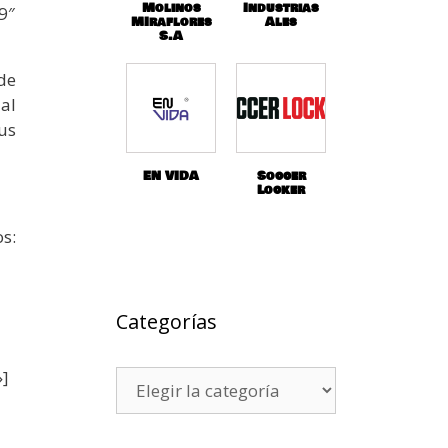
Molinos
Industrias
9″
MIraflores
Ales
S.A
de
al
us
EN VIDA
Soccer
Locker
os:
Categorías
»]