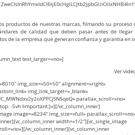
ZweCIsInRhYmxldCI6IjE0cHgiLCJtb2JpbGUiOiIxNHB4In1
s productos de nuestras marcas, filmando su proceso 
stándares de calidad que deben pasar antes de llegar 
tos de la empresa que generan confianza y garantía en s
umn_text text_larger=»no»]
Ver vide
=»8010″ img_size=»50×50″ alignment=»right»
custom_link» img_link_target=»_blank»
/UC_MWNdxv2y2oXPPCjSNSqeQ» parallax_scroll=»no»
p: -5vh !important;}»][/vc_column_inner]
image image=»8234″ img_size=»full» parallax_scroll=»no
_inner][vc_column_inner width=»1/2″][vc_single_image
roll=»no»][/vc_column_inner][vc_column_inner