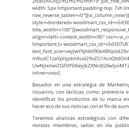
2t0b3AiOiIjZmZmZmZmIn19″][vc_row_inne
width: 5px !important;padding-top: 7vh !
row_reverse_tablet=»0″][vc_column_inner]
style=»bordered» woodmart_css_id=»5d364
title_width=»100″][woodmart_responsive_t
align=»left» content_width=»90″ css=».
!important;}» woodmart_css_id=»5d307c
text_font_size=»eyJwYXJhbV90eXBlIjoid
m9udC1zaXplIjpbIiAud29vZG1hcnQtdGV
UwNjIxIiwiZGF0YSI6eyJkZXNrdG9wIjoiMTZ
inline=»no»]
Basados en una estrategia de Marketing
Usuarios, con tácticas como; presencia e
identificar los productos de tu marca e
hacer eco de sus noticias con el fin de au
Tenemos alianzas estratégicas con dife
revistas miembros, vallas en vía públi