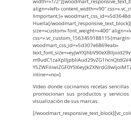
width=»1/2″][woodmart_responsive_text_b
align=»left» content_width=»90″ css=».
!important;}» woodmart_css_id=»5d3648d
Huella
[/woodmart_responsive_text_block]
size=»custom» font_weight=»400″ align=»l
css=».vc_custom_1563459188115{margin-b
woodmart_css_id=»5d307e6869eab»
text_font_size=»eyJwYXJhbV90eXBlIjoid
m9udC1zaXplIjpbIiAud29vZG1hcnQtdGV
Y5ZWFiIiwiZGF0YSI6eyJkZXNrdG9wIjoiMT
inline=»no»]
Video donde cocinamos recetas sencillas
promocionan sus productos y servicio
visualización de sus marcas.
[/woodmart_responsive_text_block][vc_col