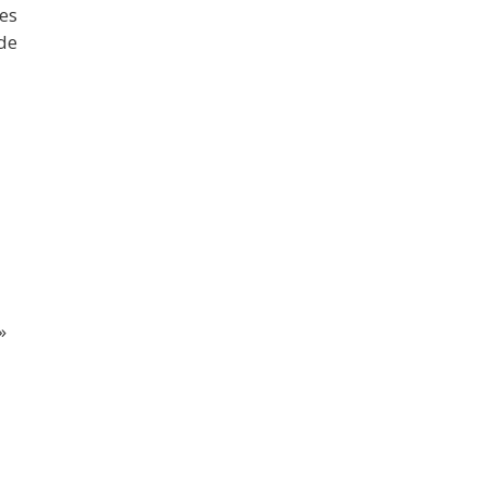
es
de
»