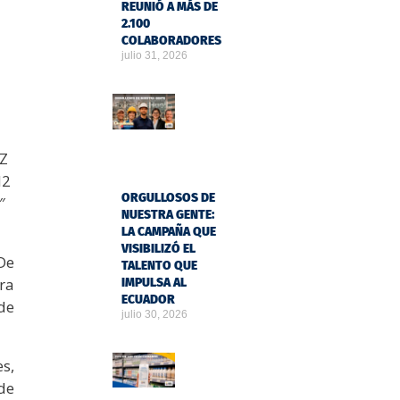
REUNIÓ A MÁS DE
2.100
COLABORADORES
julio 31, 2026
iZ
N2
ORGULLOSOS DE
″
NUESTRA GENTE:
LA CAMPAÑA QUE
VISIBILIZÓ EL
De
TALENTO QUE
ra
IMPULSA AL
ECUADOR
de
julio 30, 2026
s,
de