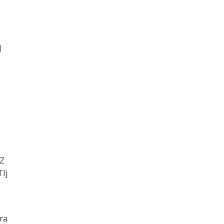
]
iZ
lj
ra