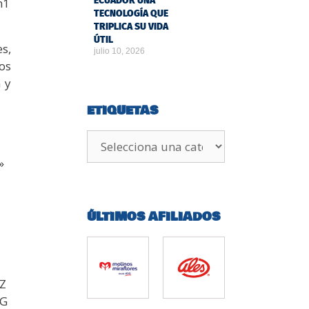
ECUADOR UNA
n1
TECNOLOGÍA QUE
TRIPLICA SU VIDA
ÚTIL
s,
julio 10, 2026
os
 y
ETIQUETAS
»
ÚLTIMOS AFILIADOS
iZ
OG