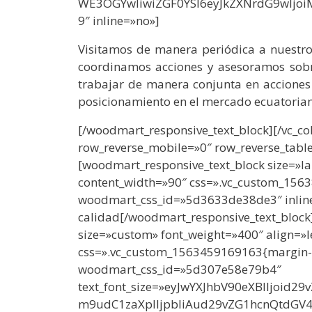
WE3OGYwIiwiZGF0YSI6eyJkZXNrdG9wIjoiM
9″ inline=»no»]
Visitamos de manera periódica a nuestr
coordinamos acciones y asesoramos sobr
trabajar de manera conjunta en acciones
posicionamiento en el mercado ecuatoria
[/woodmart_responsive_text_block][/vc_co
row_reverse_mobile=»0″ row_reverse_table
[woodmart_responsive_text_block size=»la
content_width=»90″ css=».vc_custom_156
woodmart_css_id=»5d3633de38de3″ inline
c
alidad
[/woodmart_responsive_text_block
size=»custom» font_weight=»400″ align=»l
css=».vc_custom_1563459169163{margin-b
woodmart_css_id=»5d307e58e79b4″
text_font_size=»eyJwYXJhbV90eXBlIjoid
m9udC1zaXplIjpbIiAud29vZG1hcnQtdGV