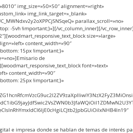
=»8010″ img_size=»50×50″ alignment=»right»
custom_link» img_link_target=»_blank»
/UC_MWNdxv2y2oXPPCjSNSqeQ» parallax_scroll=»no»
: -5vh !important;}»][/vc_column_inner][/vc_row_inner
2″][woodmart_responsive_text_block size=»large»
ign=»left» content_width=»90″
ottom: 15px !important;}»
e=»no»]Emisario de
][woodmart_responsive_text_block font=»text»
eft» content_width=»90″
ottom: 25px !important;}»
29vZG1hcnRfcmVzcG9uc2l2ZV9zaXplIiwiY3NzX2FyZ3MiOns
4dC1ibG9jayJdfSwic2VsZWN0b3JfaWQiOiI1ZDMwN2U3YT
CIsInRhYmxldCI6IjE0cHgiLCJtb2JpbGUiOiIxNHB4In19″
igital e impresa donde se hablan de temas de interés pa