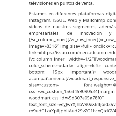
televisiones en puntos de venta.
Estamos en diferentes plataformas digit
Instagram, ISSUE, Web y Mailchimp donde
videos de nuestros segmentos, además
empresariales, de innovación y de
[/vc_column_inner][/vc_row_inner][vc_r
image=»8316″ img_size=»full» onclick=»cu
link=»https://issuu.com/mercadeomme/doc
[vc_column_inner width=»1/2″][woodmart
color_scheme=»dark» align=»left» cont
bottom: 15px !important;}» woodmar
acompañamiento
[/woodmart_responsive_
size=»custom» font_weight=
css=».vc_custom_1563459090
woodmart_css_id=»5d307e05a78f0″
text_font_size=»eyJwYXJhbV90eXBlIjoid
m9udC1zaXplIjpbIiAud29vZG1hcnQtdGV