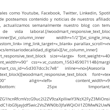
ales como Youtube, Facebook, Twitter, Linkedin, Spotif
 posteamos contenido y noticias de nuestros afiliado
, actualizamos semanalmente nuestro blog con tem
 vida laboral.[/woodmart_responsive_text_bloc
ow_inner][vc_column_inner width=»1/2″][vc_single_ima
stom_link» img_link_target=»_blank» parallax_scroll=»n
s/emisariodecalidad_digital»][/vc_column_inner]
_responsive_text_block size=»large» font_weight=»40
ent_width=»90″ css=».vc_custom_1563459071148{margi
t_css_id=»5d307dcc3c7e8″ inline=»no»]Asesoría
text_block][woodmart_responsive_text_block font=»tex
»400″ align=»left» content_width=»9
534{margin-bottom: 25px !important;
29vZG1hcnRfcmVzcG9uc2l2ZV9zaXplIiwiY3NzX2FyZ3MiOns
4dC1ibG9jayJdfSwic2VsZWN0b3JfaWQiOiI1ZDMwN2Uw