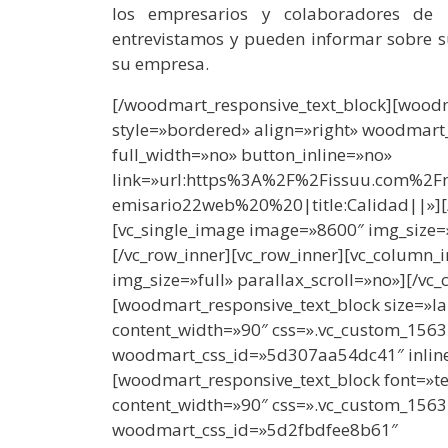
los empresarios y colaboradores de
entrevistamos y pueden informar sobre s
su empresa.
[/woodmart_responsive_text_block][woodm
style=»bordered» align=»right» woodmar
full_width=»no» button_inline=»no»
link=»url:https%3A%2F%2Fissuu.com%
emisario22web%20%20|title:Calidad||»][/
[vc_single_image image=»8600″ img_size=»
[/vc_row_inner][vc_row_inner][vc_column_
img_size=»full» parallax_scroll=»no»][/vc
[woodmart_responsive_text_block size=»la
content_width=»90″ css=».vc_custom_156
woodmart_css_id=»5d307aa54dc41″ inlin
[woodmart_responsive_text_block font=»te
content_width=»90″ css=».vc_custom_156
woodmart_css_id=»5d2fbdfee8b61″