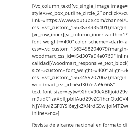
[/vc_column_text][vc_single_image image
style=»vc_box_outline_circle_2″ onclick=»
link=»https://www.youtube.com/channel
css=».vc_custom_1563834335401{margin-top
[vc_row_inner][vc_column_inner width=»1/
font_weight=»400″ color_scheme=»dark» al
css=».vc_custom_1563458204079{margin-b
woodmart_css_id=»5d307a94e0769″ inlin
calidad
[/woodmart_responsive_text_block
size=»custom» font_weight=»400″ align=»l
css=».vc_custom_1563459207062{margin-b
woodmart_css_id=»5d307e7a9c668″
text_font_size=»eyJwYXJhbV90eXBlIjoid
m9udC1zaXplIjpbIiAud29vZG1hcnQtdGV
NjY4IiwiZGF0YSI6eyJkZXNrdG9wIjoiMTZwe
inline=»no»]
Revista de alcance nacional en formato d