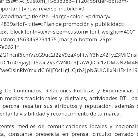
r css=».vc_custom_1563838641120{border-bottom-
important;}» row_reverse_mobile=»0″
[woodmart_title size=»large» color=»primary»
839affdf» title=»Plan de promoción y publicidad»
ext_block font=»text» size=»custom» font_weight=»400″
vc_custom_1563458731175{margin-bottom: 25px
87e0621″
29vZG1hcnRfcmVzcG9uc2l2ZV9zaXplIiwiY3NzX2FyZ3MiOns
4dC1ibG9jayJdfSwic2VsZWN0b3JfaWQiOiI1ZDMwN2M4
weCIsInRhYmxldCI6IjE0cHgiLCJtb2JpbGUiOiIxNHB4In19
 De Contenidos, Relaciones Públicas y Experiencias 
n medios tradicionales y digitales, actividades BTL pa
n percha, resaltar sus atributos y reputación, además 
mentar la visibilidad y reconocimiento de tu marca.
rentes medios de comunicaciones locales y nacionale
ca, constante presencia en prensa, circuito cerrado 