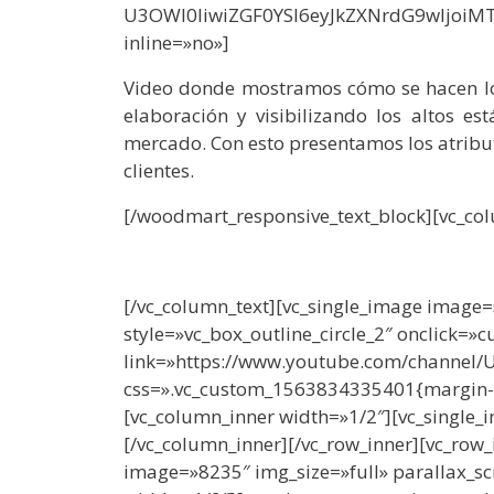
U3OWI0IiwiZGF0YSI6eyJkZXNrdG9wIjoiMT
inline=»no»]
Video donde mostramos cómo se hacen lo
elaboración y visibilizando los altos e
mercado. Con esto presentamos los atribu
clientes.
[/woodmart_responsive_text_block][vc_col
[/vc_column_text][vc_single_image image
style=»vc_box_outline_circle_2″ onclick=»
link=»https://www.youtube.com/channel
css=».vc_custom_1563834335401{margin-to
[vc_column_inner width=»1/2″][vc_single_
[/vc_column_inner][/vc_row_inner][vc_row
image=»8235″ img_size=»full» parallax_sc