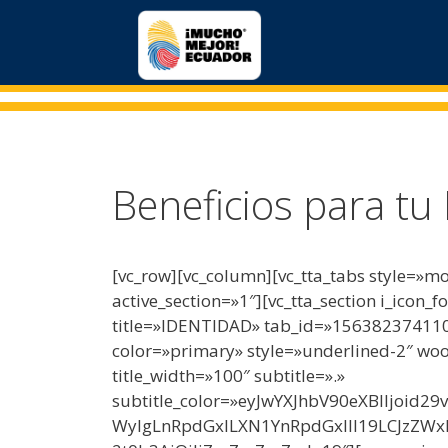
Beneficios para tu
[vc_row][vc_column][vc_tta_tabs style=»
active_section=»1″][vc_tta_section i_icon
title=»IDENTIDAD» tab_id=»156382374110
color=»primary» style=»underlined-2″ w
title_width=»100″ subtitle=».»
subtitle_color=»eyJwYXJhbV90eXBlIjoid29
WyIgLnRpdGxlLXN1YnRpdGxlIl19LCJzZWx