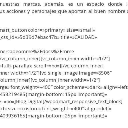
 nuestras marcas, además, es un espacio donde l
us acciones y personajes que aportan al buen nombre 
art_button color=»primary» size=»small»
t_css_id=»5d39d7ebac47b» title=»CALIDAD»
2Fmercadeomme%2Fdocs%2Fmme-
vc_column_inner][vc_column_inner width=»1/2″]
full» parallax_scroll=»no»][/vc_column_inner]
inner width=»1/2″][vc_single_image image=»8506″
_column_inner][vc_column_inner width=»1/2″]
rge» font_weight=»400″ color_scheme=»dark» align=»left
3458219485{margin-bottom: 15px !important;}»
e=»no»]Blog
Digital
[/woodmart_responsive_text_block]
xt» size=»custom» font_weight=»400″ align=»left»
3409936165{margin-bottom: 25px !important;}»