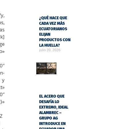
y,
¿QUÉ HACE QUE
s,
CADA VEZ MÁS
as
ECUATORIANOS
ELIJAN
k]
PRODUCTOS CON
ge
LA HUELLA?
o»
julio 20, 2026
0″
n-
 y
t»
0″
EL ACERO QUE
}»
DESAFÍA LO
EXTREMO, IDEAL
ALAMBREC –
iZ
GRUPO AG
N
INTRODUCE EN