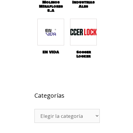
Molinos
Industrias
MIraflores
Ales
S.A
EN VIDA
Soccer
Locker
Categorías