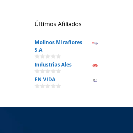
Últimos Afiliados
Molinos MIraflores
S.A
0
Industrias Ales
o
u
0
EN VIDA
t
o
o
u
f
0
t
5
o
o
u
f
t
5
o
f
5