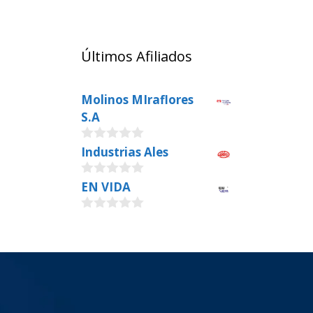
Últimos Afiliados
Molinos MIraflores
S.A
0
Industrias Ales
o
u
0
EN VIDA
t
o
o
u
f
0
t
5
o
o
u
f
t
5
o
f
5