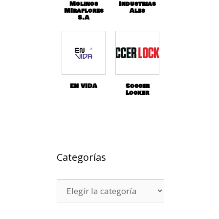
Molinos
Industrias
MIraflores
Ales
S.A
EN VIDA
Soccer
Locker
Categorías