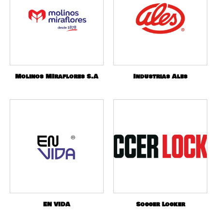
Molinos MIraflores S.A
Industrias Ales
EN VIDA
Soccer Locker