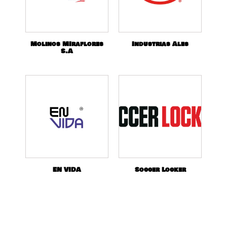
Molinos MIraflores
Industrias Ales
S.A
EN VIDA
Soccer Locker