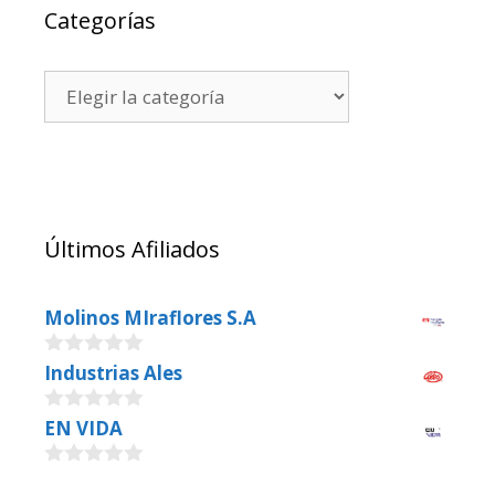
Categorías
Últimos Afiliados
Molinos MIraflores S.A
0
Industrias Ales
o
u
0
EN VIDA
t
o
o
u
f
0
t
5