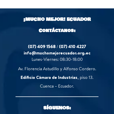
o
o
u
f
t
5
o
¡MUCHO MEJOR!
ECUADOR
f
5
Contáctanos:
(07) 409 1568
/
(07) 410 4227
info@muchomejorecuador.org.ec
Lunes-Viernes: 08:30-18:00
Av. Florencia Astudillo y Alfonso Cordero.
Edificio Cámara de Industrias
, piso 13.
Cuenca – Ecuador.
SÍGUENOS: