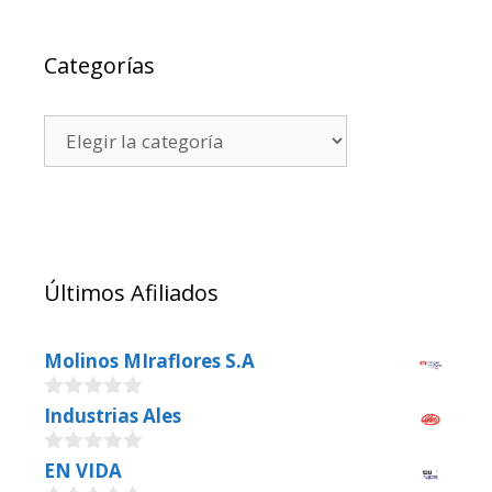
Categorías
Últimos Afiliados
Molinos MIraflores S.A
0
Industrias Ales
o
u
0
EN VIDA
t
o
o