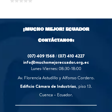
u
f
0
t
5
o
o
u
f
t
5
o
¡MUCHO MEJOR!
ECUADOR
f
5
Contáctanos:
(07) 409 1568
/
(07) 410 4227
info@muchomejorecuador.org.ec
Lunes-Viernes: 08:30-18:00
Av. Florencia Astudillo y Alfonso Cordero.
Edificio Cámara de Industrias
, piso 13.
Cuenca – Ecuador.