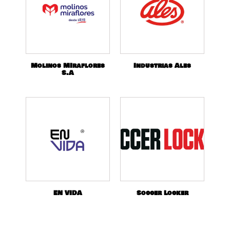
Molinos MIraflores
Industrias Ales
S.A
EN VIDA
Soccer Locker