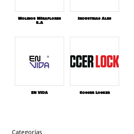
Molinos MIraflores
Industrias Ales
S.A
EN VIDA
Soccer Locker
Categorías