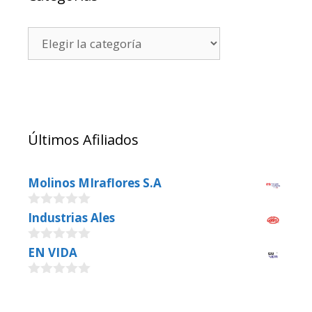
Últimos Afiliados
Molinos MIraflores S.A
0
Industrias Ales
o
u
0
EN VIDA
t
o
o
u
f
0
t
5
o
o
u
f