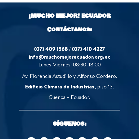
t
5
o
¡MUCHO MEJOR!
ECUADOR
f
5
Contáctanos:
(07) 409 1568
/
(07) 410 4227
info@muchomejorecuador.org.ec
Lunes-Viernes: 08:30-18:00
Av. Florencia Astudillo y Alfonso Cordero.
Edificio Cámara de Industrias
, piso 13.
Cuenca – Ecuador.
SÍGUENOS: