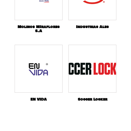
Molinos MIraflores
Industrias Ales
S.A
EN VIDA
Soccer Locker