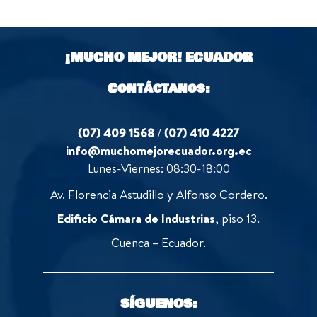
o
o
u
f
t
5
o
¡MUCHO MEJOR!
ECUADOR
f
5
Contáctanos:
(07) 409 1568
/
(07) 410 4227
info@muchomejorecuador.org.ec
Lunes-Viernes: 08:30-18:00
Av. Florencia Astudillo y Alfonso Cordero.
Edificio Cámara de Industrias
, piso 13.
Cuenca – Ecuador.
SÍGUENOS: