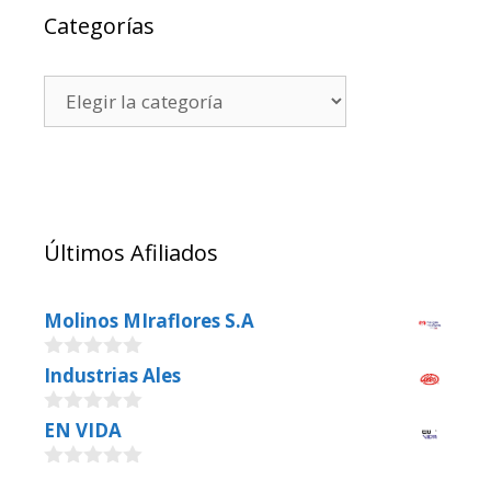
Categorías
Últimos Afiliados
Molinos MIraflores S.A
0
Industrias Ales
o
u
0
EN VIDA
t
o
o
u
f
0
t
5