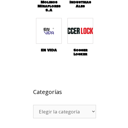
Molinos
Industrias
MIraflores
Ales
S.A
EN VIDA
Soccer
Locker
Categorías