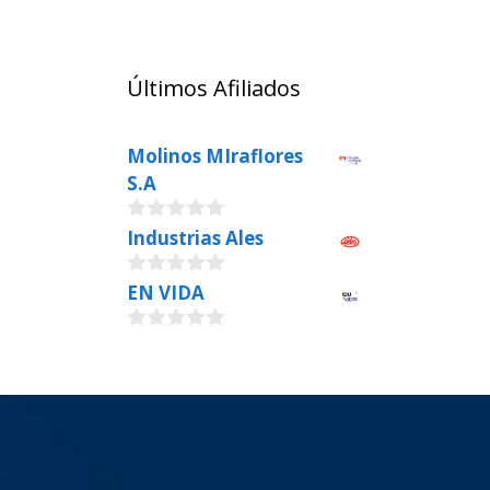
Últimos Afiliados
Molinos MIraflores
S.A
0
Industrias Ales
o
u
0
EN VIDA
t
o
o
u
f
0
t
5
o
o
u
f
t
5
o
f
5