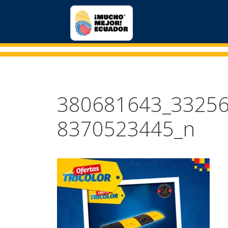
380681643_3325
8370523445_n