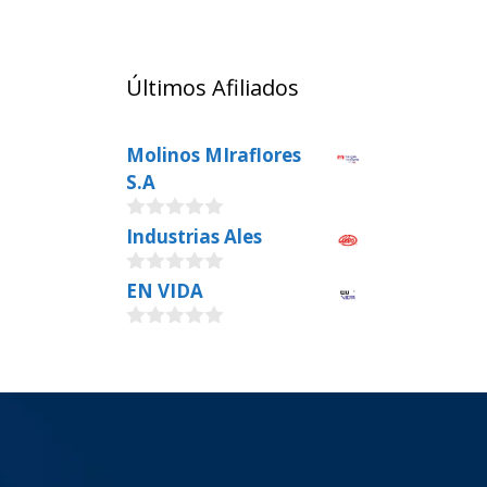
Últimos Afiliados
Molinos MIraflores
S.A
0
Industrias Ales
o
u
0
EN VIDA
t
o
o
u
f
0
t
5
o
o
u
f
t
5
o
f
5