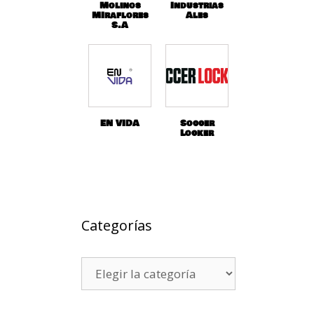
Molinos
Industrias
MIraflores
Ales
S.A
EN VIDA
Soccer
Locker
Categorías