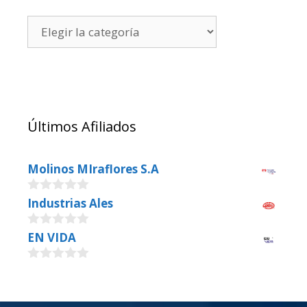
Últimos Afiliados
Molinos MIraflores S.A
0
Industrias Ales
o
u
0
EN VIDA
t
o
o
u
f
0
t
5
o
o
u
f
t
5