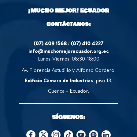
o
¡MUCHO MEJOR!
ECUADOR
f
5
Contáctanos:
(07) 409 1568
/
(07) 410 4227
info@muchomejorecuador.org.ec
Lunes-Viernes: 08:30-18:00
Av. Florencia Astudillo y Alfonso Cordero.
Edificio Cámara de Industrias
, piso 13.
Cuenca – Ecuador.
SÍGUENOS: