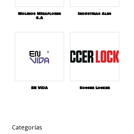
Molinos MIraflores
Industrias Ales
S.A
EN VIDA
Soccer Locker
Categorías