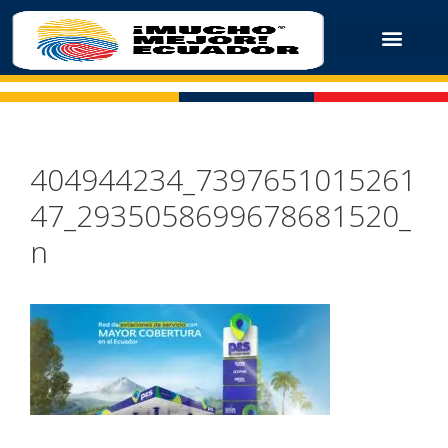
404944234_7397651015261
47_2935058699678681520_
n