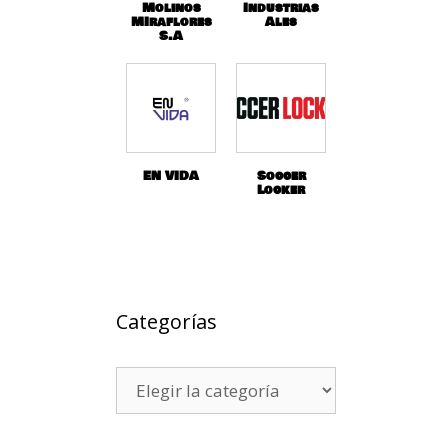
Molinos
Industrias
MIraflores
Ales
S.A
EN VIDA
Soccer
Locker
Categorías