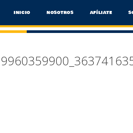
INICIO
NOSOTROS
AFÍLIATE
S
39960359900_36374163