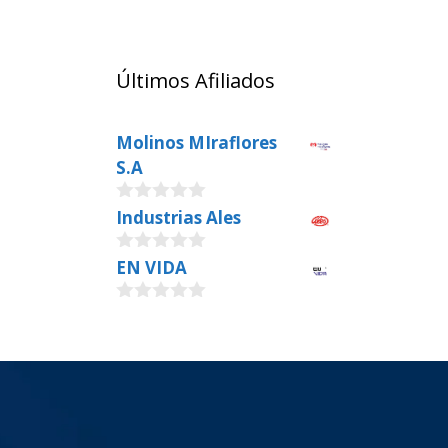
Últimos Afiliados
Molinos MIraflores
S.A
0
Industrias Ales
o
u
0
EN VIDA
t
o
o
u
f
0
t
5
o
o
u
f
t
5
o
f
5