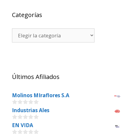
Categorías
Últimos Afiliados
Molinos MIraflores S.A
0
Industrias Ales
o
u
0
EN VIDA
t
o
o