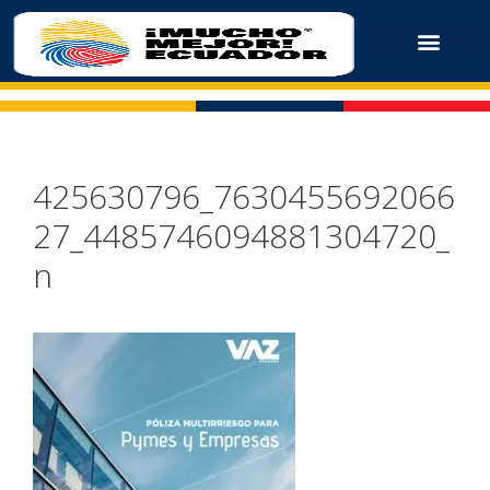
425630796_7630455692066
27_4485746094881304720_
n