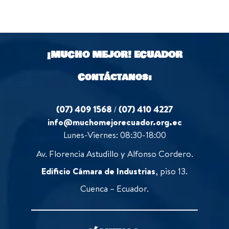
u
f
0
t
5
o
o
u
f
t
5
o
¡MUCHO MEJOR!
ECUADOR
f
5
Contáctanos:
(07) 409 1568
/
(07) 410 4227
info@muchomejorecuador.org.ec
Lunes-Viernes: 08:30-18:00
Av. Florencia Astudillo y Alfonso Cordero.
Edificio Cámara de Industrias
, piso 13.
Cuenca – Ecuador.