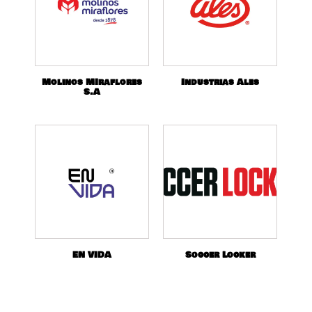
Molinos MIraflores
Industrias Ales
S.A
EN VIDA
Soccer Locker