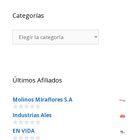
Categorías
Últimos Afiliados
Molinos MIraflores S.A
0
Industrias Ales
o
u
0
EN VIDA
t
o
o