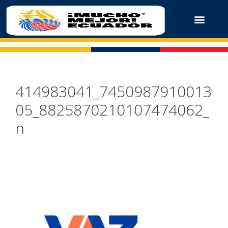
414983041_7450987910013
05_8825870210107474062_
n