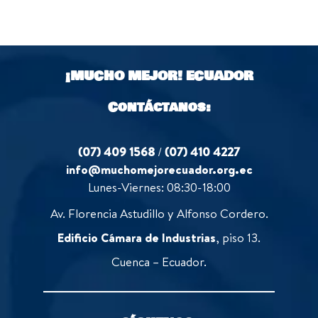
u
f
0
t
5
o
o
u
f
t
5
o
¡MUCHO MEJOR!
ECUADOR
f
5
Contáctanos:
(07) 409 1568
/
(07) 410 4227
info@muchomejorecuador.org.ec
Lunes-Viernes: 08:30-18:00
Av. Florencia Astudillo y Alfonso Cordero.
Edificio Cámara de Industrias
, piso 13.
Cuenca – Ecuador.