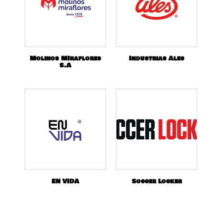
Molinos MIraflores
Industrias Ales
S.A
EN VIDA
Soccer Locker