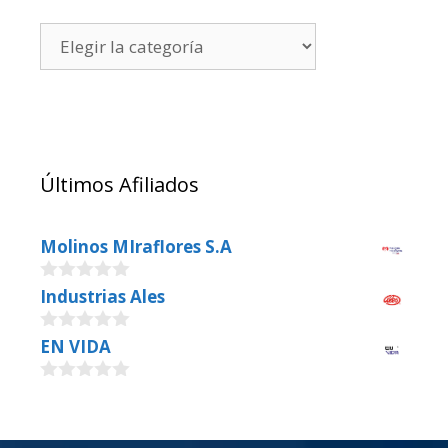
Últimos Afiliados
Molinos MIraflores S.A
0
Industrias Ales
o
u
0
EN VIDA
t
o
o
u
f
0
t
5
o
o
u
f
t
5