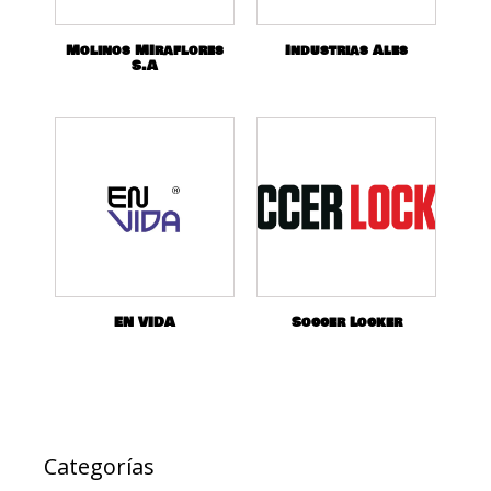
Molinos MIraflores
Industrias Ales
S.A
EN VIDA
Soccer Locker
Categorías