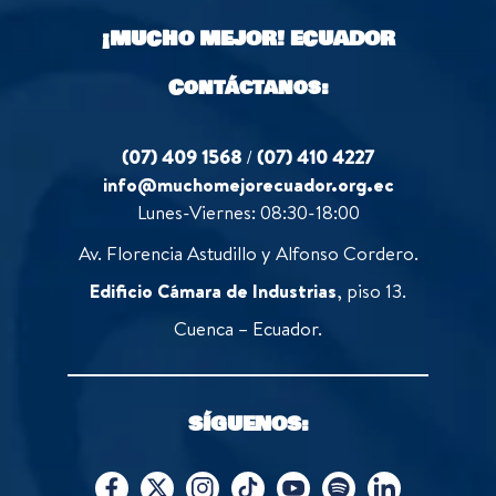
o
¡MUCHO MEJOR!
ECUADOR
f
5
Contáctanos:
(07) 409 1568
/
(07) 410 4227
info@muchomejorecuador.org.ec
Lunes-Viernes: 08:30-18:00
Av. Florencia Astudillo y Alfonso Cordero.
Edificio Cámara de Industrias
, piso 13.
Cuenca – Ecuador.
SÍGUENOS: