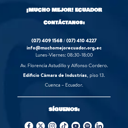
o
¡MUCHO MEJOR!
ECUADOR
f
5
Contáctanos:
(07) 409 1568
/
(07) 410 4227
info@muchomejorecuador.org.ec
Lunes-Viernes: 08:30-18:00
Av. Florencia Astudillo y Alfonso Cordero.
Edificio Cámara de Industrias
, piso 13.
Cuenca – Ecuador.
SÍGUENOS: