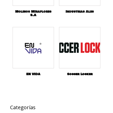
Molinos MIraflores
Industrias Ales
S.A
EN VIDA
Soccer Locker
Categorías