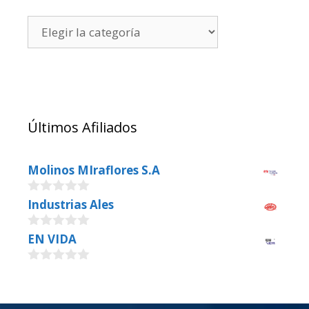
Últimos Afiliados
Molinos MIraflores S.A
0
Industrias Ales
o
u
0
EN VIDA
t
o
o
u
f
0
t
5
o
o
u
f
t
5