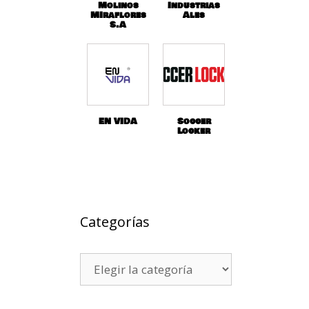
Molinos
Industrias
MIraflores
Ales
S.A
EN VIDA
Soccer
Locker
Categorías