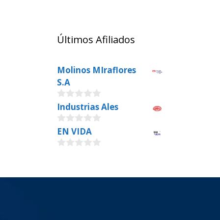
Últimos Afiliados
Molinos MIraflores
S.A
0
Industrias Ales
o
u
0
EN VIDA
t
o
o
u
f
0
t
5
o
o
u
f
t
5
o
f
5