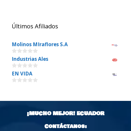
Últimos Afiliados
Molinos MIraflores S.A
0
Industrias Ales
o
u
0
EN VIDA
t
o
o
u
f
0
t
5
o
o
u
f
t
5
o
¡MUCHO MEJOR!
ECUADOR
f
5
Contáctanos: