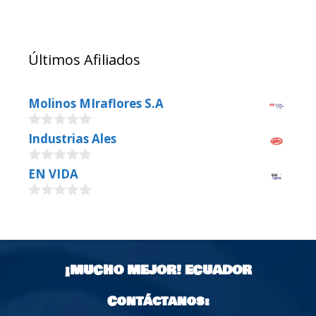
Últimos Afiliados
Molinos MIraflores S.A
0
Industrias Ales
o
u
0
EN VIDA
t
o
o
u
f
0
t
5
o
o
u
f
t
5
o
¡MUCHO MEJOR!
ECUADOR
f
5
Contáctanos: