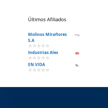
Últimos Afiliados
Molinos MIraflores
S.A
0
Industrias Ales
o
u
0
EN VIDA
t
o
o
u
f
0
t
5
o
o
u
f
t
5
o
f
5