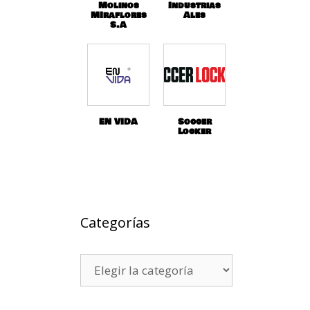
Molinos
Industrias
MIraflores
Ales
S.A
EN VIDA
Soccer
Locker
Categorías