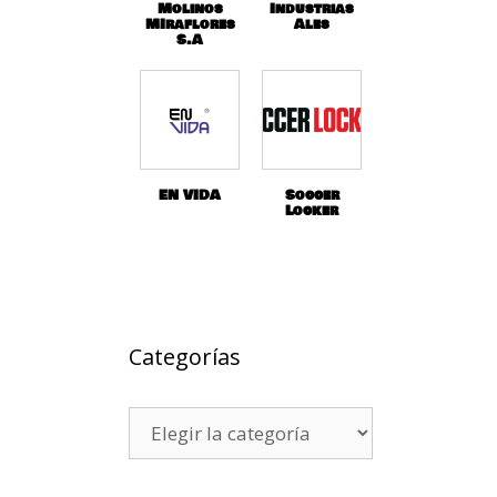
Molinos
Industrias
MIraflores
Ales
S.A
EN VIDA
Soccer
Locker
Categorías