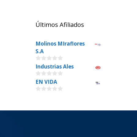
Últimos Afiliados
Molinos MIraflores
S.A
0
Industrias Ales
o
u
0
EN VIDA
t
o
o
u
f
0
t
5
o
o
u
f
t
5
o
f
5