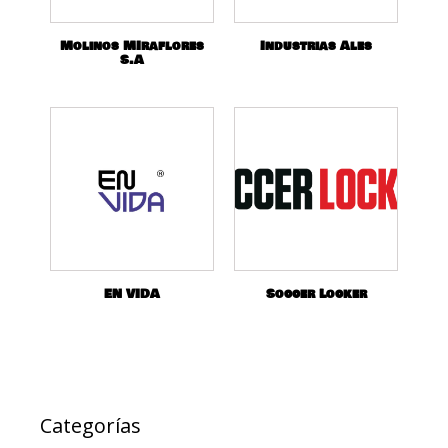
Molinos MIraflores
Industrias Ales
S.A
EN VIDA
Soccer Locker
Categorías