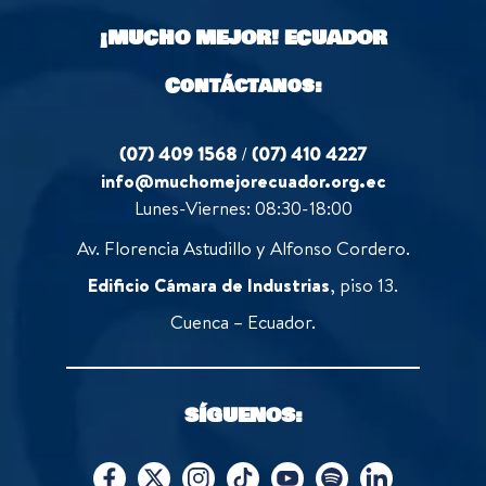
o
¡MUCHO MEJOR!
ECUADOR
f
5
Contáctanos:
(07) 409 1568
/
(07) 410 4227
info@muchomejorecuador.org.ec
Lunes-Viernes: 08:30-18:00
Av. Florencia Astudillo y Alfonso Cordero.
Edificio Cámara de Industrias
, piso 13.
Cuenca – Ecuador.
SÍGUENOS: