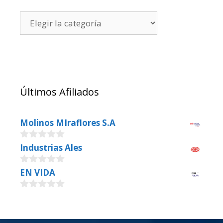
Últimos Afiliados
Molinos MIraflores S.A
0
Industrias Ales
o
u
0
EN VIDA
t
o
o
u
f
0
t
5
o
o
u
f
t
5