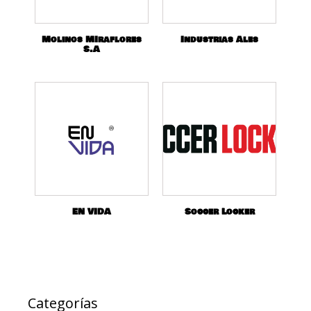
Molinos MIraflores
Industrias Ales
S.A
EN VIDA
Soccer Locker
Categorías