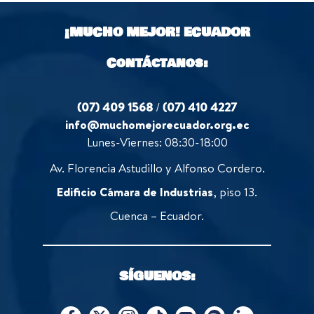
t
5
o
¡MUCHO MEJOR!
ECUADOR
f
5
Contáctanos:
(07) 409 1568
/
(07) 410 4227
info@muchomejorecuador.org.ec
Lunes-Viernes: 08:30-18:00
Av. Florencia Astudillo y Alfonso Cordero.
Edificio Cámara de Industrias
, piso 13.
Cuenca – Ecuador.
SÍGUENOS: