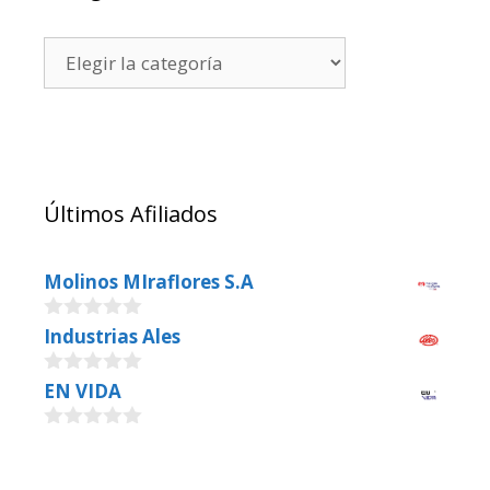
Últimos Afiliados
Molinos MIraflores S.A
0
Industrias Ales
o
u
0
EN VIDA
t
o
o
u
f
0
t
5
o
o
u
f