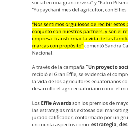
social en una gran cerveza” y “Palco Pilsene
“Yupaychani mes del agricultor, con Effies
“Nos sentimos orgullosos de recibir estos 
conjunto con nuestros partners, y son el 
empresa: transformar la vida de las famil
marcas con propósito”
comentó Sandra Cañ
Nacional.
A través de la campaña
“Un proyecto soc
recibió el Gran Effie, se evidencia el com
la vida de los agricultores ecuatorianos 
desarrollo el agro ecuatoriano como el mo
Los
Effie Awards
son los premios de mayor
las estrategias más exitosas del marketing 
jurado calificador, conformado por un grup
en cuenta aspectos como:
estrategia, des