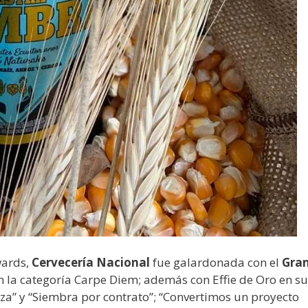
wards,
Cervecería Nacional
fue galardonada con el
Gra
n la categoría Carpe Diem; además con Effie de Oro en su
za” y “Siembra por contrato”; “Convertimos un proyecto