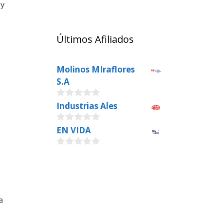
 y
Últimos Afiliados
Molinos MIraflores
S.A
0
Industrias Ales
o
u
0
EN VIDA
t
o
o
u
f
0
t
5
o
o
u
f
t
5
o
f
a
5