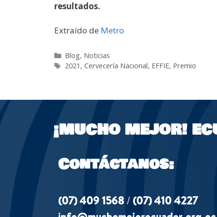
resultados.
Extraído de
Metro
Blog
,
Noticias
2021
,
Cervecería Nacional
,
EFFIE
,
Premio
¡MUCHO MEJOR!
EC
Contáctanos:
(07) 409 1568
/
(07) 410 4227
info@muchomejorecuador.org.ec