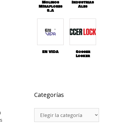
Molinos
Industrias
MIraflores
Ales
S.A
EN VIDA
Soccer
Locker
Categorías
n
s