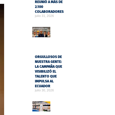
REUNIÓ A MÁS DE
2.100
COLABORADORES
julio 31, 2026
ORGULLOSOS DE
NUESTRA GENTE:
LA CAMPAÑA QUE
VISIBILIZÓ EL
TALENTO QUE
IMPULSA AL
ECUADOR
julio 30, 2026