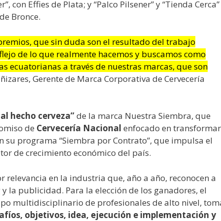
r”, con Effies de Plata; y “Palco Pilsener” y “Tienda Cerca”
 de Bronce.
premios, que sin duda son el resultado del trabajo
reflejo de lo que realmente hacemos y buscamos como
ias ecuatorianas a través de nuestras marcas, que son
izares, Gerente de Marca Corporativa de Cervecería
ial hecho cerveza”
de la marca Nuestra Siembra, que
promiso de
Cervecería Nacional
enfocado en transformar
con su programa “Siembra por Contrato”, que impulsa el
tor de crecimiento económico del país.
 relevancia en la industria que, año a año, reconocen a
y la publicidad. Para la elección de los ganadores, el
o multidisciplinario de profesionales de alto nivel, tom
afíos, objetivos, idea, ejecución e implementación y