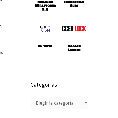
Molinos
Industrias
MIraflores
Ales
S.A
n
EN VIDA
Soccer
Locker
es
Categorías