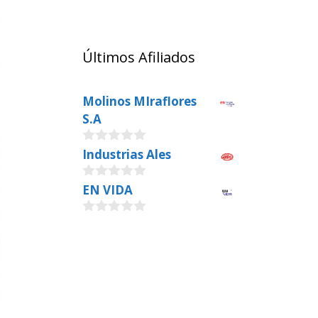
Últimos Afiliados
Molinos MIraflores
S.A
0
Industrias Ales
o
u
0
EN VIDA
t
o
o
u
f
0
t
5
o
o
u
f
t
5
o
f
5