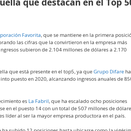
uella que destacan en el Top 5
poración Favorita
, que se mantiene en la primera posici
rando las cifras que la convirtieron en la empresa más
ingresos subieron de 2.104 millones de dólares a 2.170
lla que está presente en el top5, ya que
Grupo Difare
ha
uinto puesto en 2020, alcanzando ingresos anuales de 85
ecimiento es
La Fabril
, que ha escalado ocho posiciones
se en el puesto 14 con un total de 507 millones de dólar
s líder al ser la mayor empresa productora en el país.
e ha subido 12 posiciones hasta ubicarse como la vigési