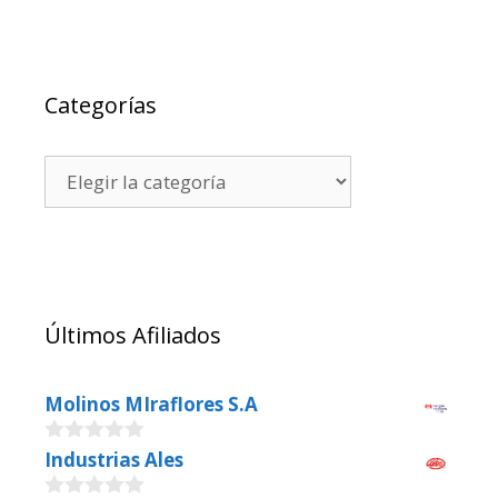
Categorías
Últimos Afiliados
Molinos MIraflores S.A
0
Industrias Ales
o
u