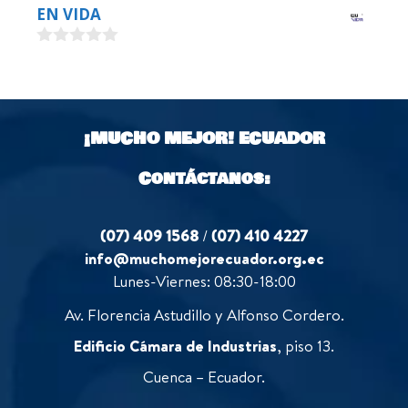
0
EN VIDA
t
o
o
u
f
0
t
5
o
o
u
f
t
5
o
¡MUCHO MEJOR!
ECUADOR
f
5
Contáctanos:
(07) 409 1568
/
(07) 410 4227
info@muchomejorecuador.org.ec
Lunes-Viernes: 08:30-18:00
Av. Florencia Astudillo y Alfonso Cordero.
Edificio Cámara de Industrias
, piso 13.
Cuenca – Ecuador.