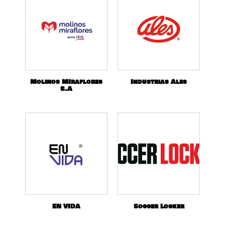
Molinos MIraflores
Industrias Ales
S.A
EN VIDA
Soccer Locker