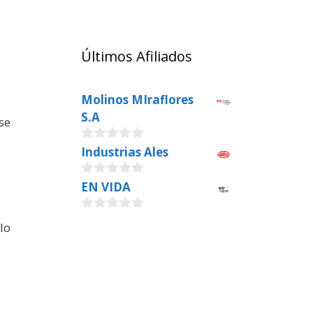
Últimos Afiliados
Molinos MIraflores
S.A
se
0
Industrias Ales
o
u
0
EN VIDA
t
o
o
u
f
0
t
5
lo
o
o
u
f
t
5
o
f
5