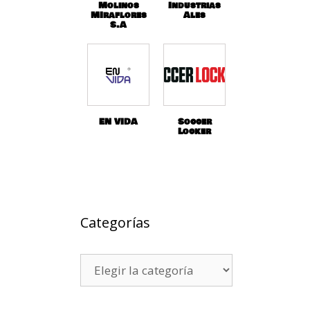
Molinos
Industrias
MIraflores
Ales
S.A
EN VIDA
Soccer
Locker
Categorías