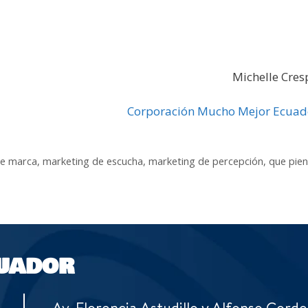
Michelle Cres
Corporación Mucho Mejor Ecuad
de marca
,
marketing de escucha
,
marketing de percepción
,
que pie
UADOR