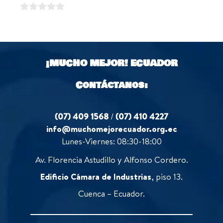
o
o
u
f
0
t
5
o
o
u
f
t
5
o
¡MUCHO MEJOR!
ECUADOR
f
5
Contáctanos:
(07) 409 1568
/
(07) 410 4227
info@muchomejorecuador.org.ec
Lunes-Viernes: 08:30-18:00
Av. Florencia Astudillo y Alfonso Cordero.
Edificio Cámara de Industrias
, piso 13.
Cuenca – Ecuador.