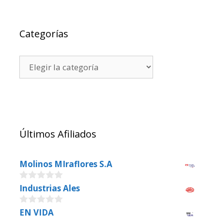
Categorías
Últimos Afiliados
Molinos MIraflores S.A
0
Industrias Ales
o
u
0
EN VIDA
t