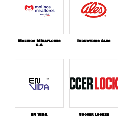
Molinos MIraflores
Industrias Ales
S.A
EN VIDA
Soccer Locker