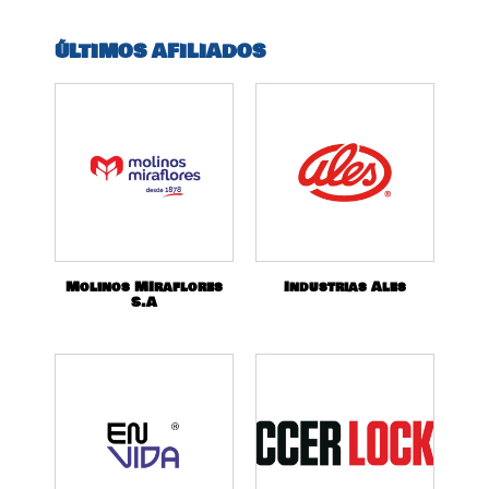
ÚLTIMOS AFILIADOS
Molinos MIraflores
Industrias Ales
S.A