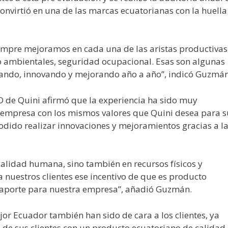
convirtió en una de las marcas ecuatorianas con la huella
iempre mejoramos en cada una de las aristas productivas
 ambientales, seguridad ocupacional. Esas son algunas
llando, innovando y mejorando año a año”, indicó Guzmán
EO de Quini afirmó que la experiencia ha sido muy
a empresa con los mismos valores que Quini desea para s
odido realizar innovaciones y mejoramientos gracias a l
calidad humana, sino también en recursos físicos y
a nuestros clientes ese incentivo de que es producto
 aporte para nuestra empresa”, añadió Guzmán.
r Ecuador también han sido de cara a los clientes, ya
 de sus clientes con un producto ecuatoriano de calidad.