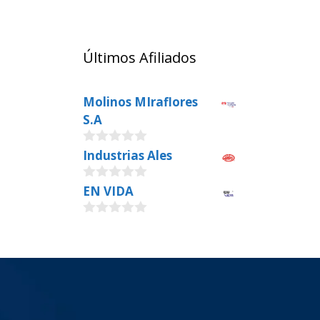
Últimos Afiliados
Molinos MIraflores
S.A
0
Industrias Ales
o
u
0
EN VIDA
t
o
o
u
f
0
t
5
o
o
u
f
t
5
o
f
5