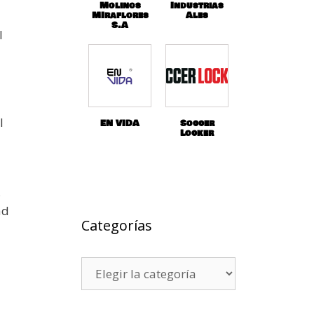
Molinos
Industrias
MIraflores
Ales
S.A
l
l
EN VIDA
Soccer
Locker
s
ad
Categorías