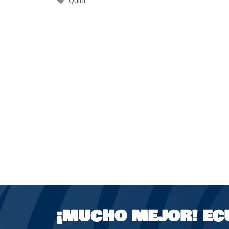
Quini
¡MUCHO MEJOR!
EC