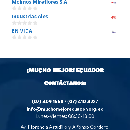
Molinos MIraflores S.A
0
Industrias Ales
o
u
0
EN VIDA
t
o
o
u
f
0
t
5
o
o
u
f
t
5
o
¡MUCHO MEJOR!
ECUADOR
f
5
Contáctanos:
(07) 409 1568
/
(07) 410 4227
info@muchomejorecuador.org.ec
Lunes-Viernes: 08:30-18:00
Av. Florencia Astudillo y Alfonso Cordero.