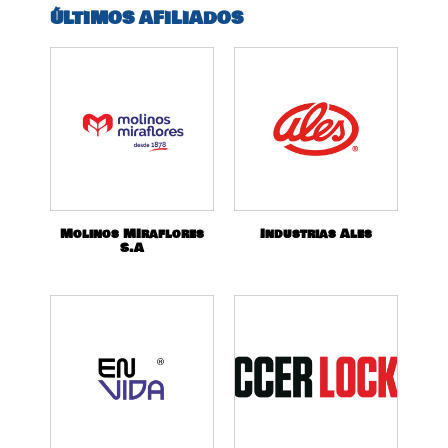
ÚLTIMOS AFILIADOS
Molinos MIraflores
Industrias Ales
S.A