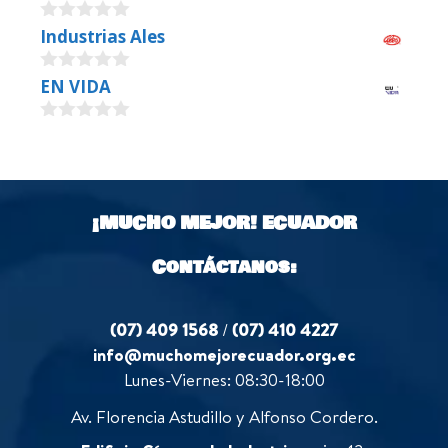
0
Industrias Ales
o
u
0
EN VIDA
t
o
o
u
f
0
t
5
o
o
u
f
t
5
o
¡MUCHO MEJOR!
ECUADOR
f
5
Contáctanos:
(07) 409 1568
/
(07) 410 4227
info@muchomejorecuador.org.ec
Lunes-Viernes: 08:30-18:00
Av. Florencia Astudillo y Alfonso Cordero.