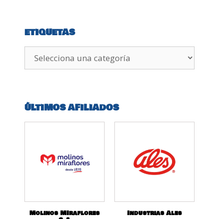
ETIQUETAS
ÚLTIMOS AFILIADOS
Molinos MIraflores
Industrias Ales