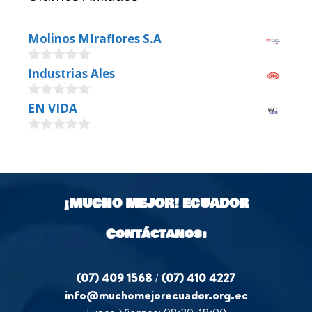
Molinos MIraflores S.A
0
Industrias Ales
o
u
0
EN VIDA
t
o
o
u
f
0
t
5
o
o
u
f
t
5
o
¡MUCHO MEJOR!
ECUADOR
f
5
Contáctanos:
(07) 409 1568
/
(07) 410 4227
info@muchomejorecuador.org.ec