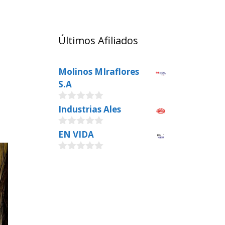
Últimos Afiliados
Molinos MIraflores
S.A
0
Industrias Ales
o
u
0
EN VIDA
t
o
o
u
f
0
t
5
o
o
u
f
t
5
o
f
5