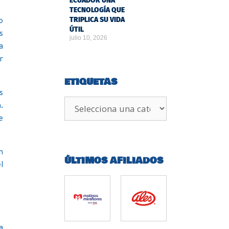
ECUADOR UNA
TECNOLOGÍA QUE
o
TRIPLICA SU VIDA
ÚTIL
s
julio 10, 2026
a
r
ETIQUETAS
s
.
e
n
ÚLTIMOS AFILIADOS
l
a