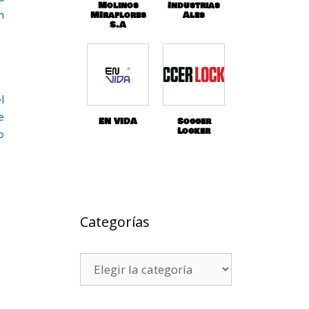
Molinos
Industrias
n
MIraflores
Ales
S.A
l
e
EN VIDA
Soccer
Locker
o
Categorías